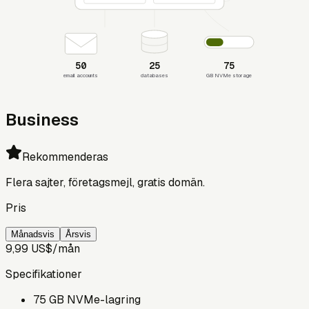
50
25
75
email accounts
databases
GB NVMe storage
Business
Rekommenderas
Flera sajter, företagsmejl, gratis domän.
Pris
Månadsvis
Årsvis
9,99 US$
/mån
Specifikationer
75
GB NVMe-lagring