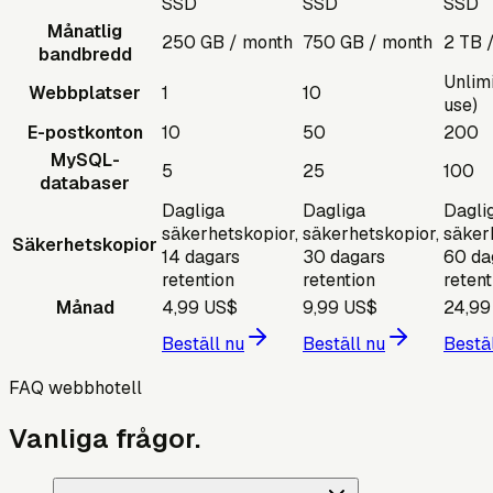
SSD
SSD
SSD
Månatlig
250 GB / month
750 GB / month
2 TB 
bandbredd
Unlimi
Webbplatser
1
10
use)
E-postkonton
10
50
200
MySQL-
5
25
100
databaser
Dagliga
Dagliga
Dagli
säkerhetskopior,
säkerhetskopior,
säker
Säkerhetskopior
14 dagars
30 dagars
60 da
retention
retention
retent
Månad
4,99 US$
9,99 US$
24,99
Beställ nu
Beställ nu
Bestäl
FAQ webbhotell
Vanliga frågor.