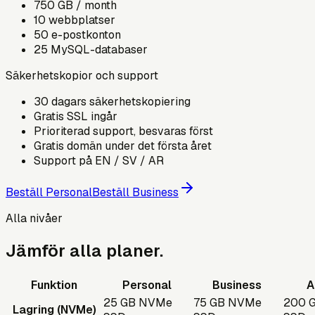
750 GB / month
10 webbplatser
50
e-postkonton
25
MySQL-databaser
Säkerhetskopior och support
30 dagars säkerhetskopiering
Gratis SSL ingår
Prioriterad support, besvaras först
Gratis domän under det första året
Support på EN / SV / AR
Beställ Personal
Beställ Business
Alla nivåer
Jämför alla planer.
Funktion
Personal
Business
A
25 GB NVMe
75 GB NVMe
200 
Lagring (NVMe)