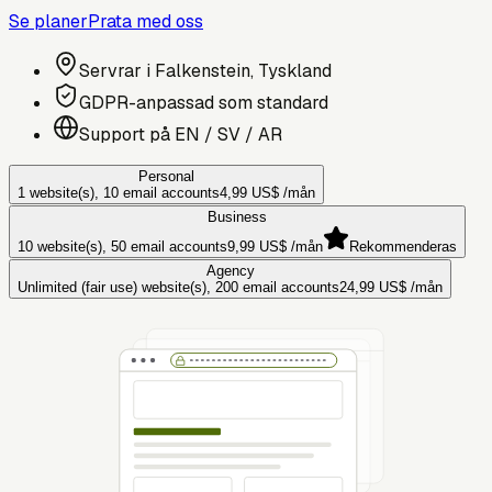
Se planer
Prata med oss
Servrar i Falkenstein, Tyskland
GDPR-anpassad som standard
Support på EN / SV / AR
Personal
1 website(s), 10 email accounts
4,99 US$
/mån
Business
10 website(s), 50 email accounts
9,99 US$
/mån
Rekommenderas
Agency
Unlimited (fair use) website(s), 200 email accounts
24,99 US$
/mån