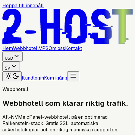
Hoppa till innehåll
Hem
Webbhotell
VPS
Om oss
Kontakt
USD
SV
Kundlogin
Kom igång
Webbhotell
Webbhotell
som
klarar
riktig
trafik.
All-NVMe cPanel-webbhotell på en optimerad
Falkenstein-stack. Gratis SSL, automatiska
säkerhetskopior och en riktig människa i supporten.