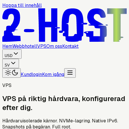
Hoppa till innehåll
Hem
Webbhotell
VPS
Om oss
Kontakt
USD
SV
Kundlogin
Kom igång
VPS
VPS
på
riktig
hårdvara,
konfigurerad
efter
dig.
Hårdvaruisolerade kärnor. NVMe-lagring. Native IPv6.
Snapshots på begäran. Full root.