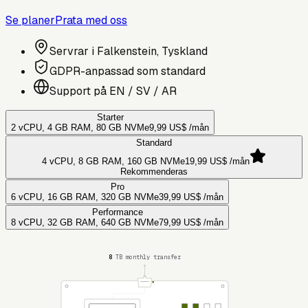
Se planer
Prata med oss
Servrar i Falkenstein, Tyskland
GDPR-anpassad som standard
Support på EN / SV / AR
Starter
2 vCPU, 4 GB RAM, 80 GB NVMe
9,99 US$
/mån
Standard
4 vCPU, 8 GB RAM, 160 GB NVMe
19,99 US$
/mån
Rekommenderas
Pro
6 vCPU, 16 GB RAM, 320 GB NVMe
39,99 US$
/mån
Performance
8 vCPU, 32 GB RAM, 640 GB NVMe
79,99 US$
/mån
8
TB monthly transfer