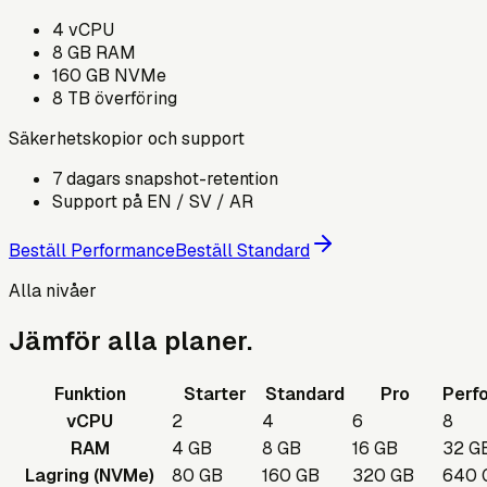
4
vCPU
8
GB RAM
160
GB NVMe
8
TB överföring
Säkerhetskopior och support
7 dagars snapshot-retention
Support på EN / SV / AR
Beställ Performance
Beställ Standard
Alla nivåer
Jämför alla planer.
Funktion
Starter
Standard
Pro
Perf
vCPU
2
4
6
8
RAM
4 GB
8 GB
16 GB
32 G
Lagring (NVMe)
80 GB
160 GB
320 GB
640 