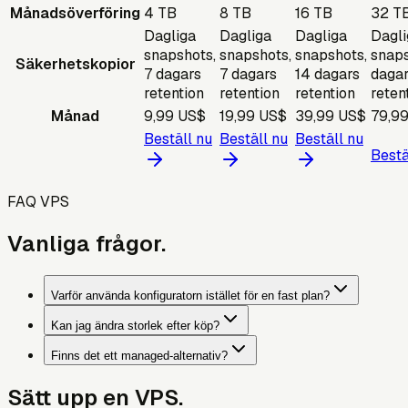
Månadsöverföring
4 TB
8 TB
16 TB
32 T
Dagliga
Dagliga
Dagliga
Dagli
snapshots,
snapshots,
snapshots,
snaps
Säkerhetskopior
7 dagars
7 dagars
14 dagars
daga
retention
retention
retention
reten
Månad
9,99 US$
19,99 US$
39,99 US$
79,9
Beställ nu
Beställ nu
Beställ nu
Bestä
FAQ VPS
Vanliga frågor.
Varför använda konfiguratorn istället för en fast plan?
Kan jag ändra storlek efter köp?
Finns det ett managed-alternativ?
Sätt upp en VPS.