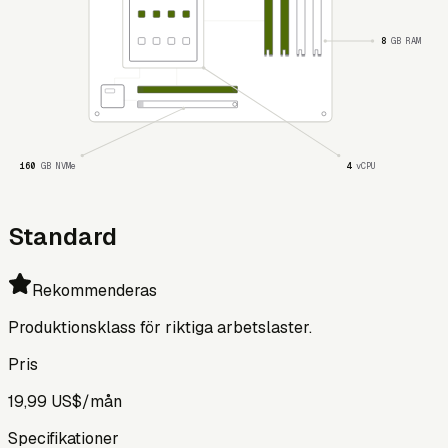
8
GB RAM
160
GB NVMe
4
vCPU
Standard
Rekommenderas
Produktionsklass för riktiga arbetslaster.
Pris
19,99 US$
/mån
Specifikationer